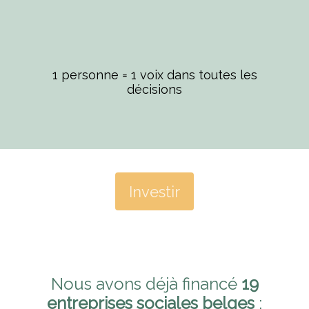
1 personne = 1 voix dans toutes les
décisions
Investir
Nous avons déjà financé
19
entreprises sociales belges
: