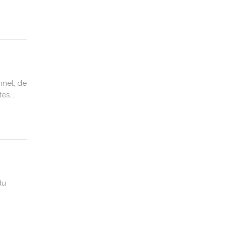
nnel, de
s....
du