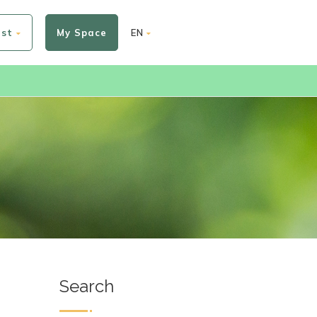
est
My Space
EN
Search