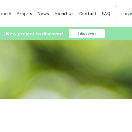
roach
Projets
News
About Us
Contact
FAQ
I Inv
New project to discover!
I discover