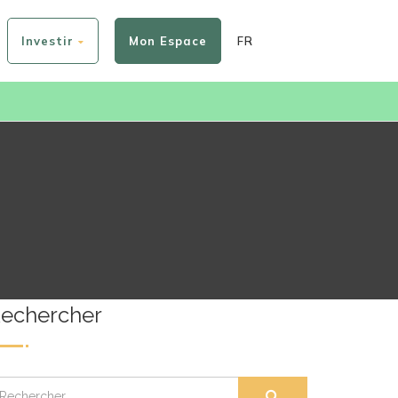
Investir
Mon Espace
FR
echercher