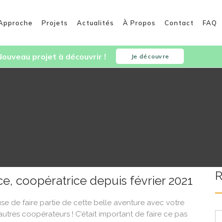
 Approche
Projets
Actualités
À Propos
Contact
FAQ
ouveau projet à découvrir !
Je découvre
R
e, coopératrice depuis février 2021
se de faire partie de cette belle aventure avec votre
autres coopérateurs ! C’était important de faire ce pas