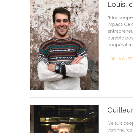
Louis, 
“Être coopér
impact. Ce q
entrepreneur
durable poss
coopérateur
LIRE LA SUITE
Guillau
“Je suis coo
visionnaires