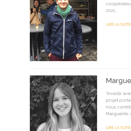
coopérateur
2021...
LIRE LA SUITE
Marguer
“Investir ave
projet porte
nous contri
Marguerite, 
LIRE LA SUITE