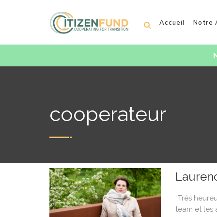
Accueil
Notre
N
cooperateur
Laurenc
“Très heureu
team et les 