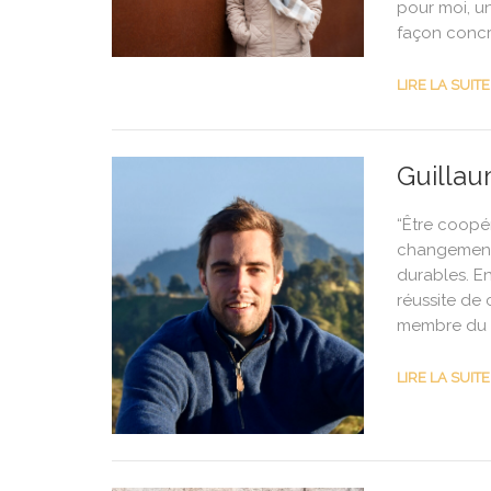
pour moi, u
façon concrè
LIRE LA SUITE
Guillau
“Être coopé
changement. 
durables. En
réussite de 
membre du c
LIRE LA SUITE