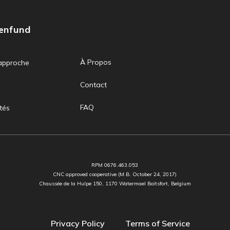
zenfund
À Propos
approche
Contact
FAQ
tés
RPM 0676.463.053
CNC approved cooperative (M.B. October 24, 2017)
Chaussée de la Hulpe 150, 1170 Watermael Boitsfort, Belgium
Privacy Policy
Terms of Service